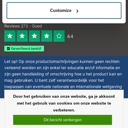
Customize
Logo eigendom van TrustPilot
Reviews 273 - Goed
4.4
Geverifieerd bedrijf
Let op! Op onze productomschrijvingen kunnen geen rechten
verleend worden en zijn enkel ter educatie en/of informatie en
zijn geen handleiding of omschrijving hoe u het product kan en
mag gebruiken. U bent zelf verantwoordelijk voor het
toepassen van eventuele nationale en internationale wetgeving
omtrent het gebruik van chemicaliën.
Door het gebruiken van onze website, ga je akkoord
met het gebruik van cookies om onze website te
Copyright © 2026 - Laboratorium Discounter - All rights reserved - Theme by
verbeteren.
InStijl Media
|
Alle bedragen zijn exclusief BTW
Dit bericht verbergen