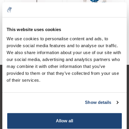
This website uses cookies
Statiefmateriaal
Verzwaringsringen
We use cookies to personalise content and ads, to
Complete collectie statief en bevestigingsmateriaal
provide social media features and to analyse our traffic.
voor lab
We also share information about your use of our site with
our social media, advertising and analytics partners who
may combine it with other information that you’ve
provided to them or that they’ve collected from your use
Klantenservice
of their services.
Mijn account
Contactgegevens
Show details
Openingstijden
Allow all