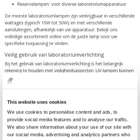
Reservelampen: voor diverse laboratoriumapparatuur
De meeste laboratoriumlampen zijn verkrijgbaar in verschillende
wattages (typisch 10W tot 50W) en met verschillende
aansluitingen, afhankelijk van uw apparatuur. Bekijk ons
volledige assortiment online om de juiste lamp voor uw
specifieke toepassing te vinden.
Veilig gebruik van laboratoriumverlichting
Bij het gebruik van laboratoriumverlichting is het belangrijk
rekening te houden met veiligheidsaspecten. UV-lampen kunnen
bijvoorbeeld schadelijk zijn voor huid en ogen bij directe
blootstelling. Draag daarom beschermende brillen bij gebruik
van UV-licht. Zorg dat lampen goed zijn bevestigd en niet in
10% discount on your next
contact komen met ontvlambare stoffen of oplosmiddelen.
order
This website uses cookies
Schakel verlichting uit wanneer deze niet in gebruik is om de
levensduur te verlengen en energie te besparen.
We use cookies to personalise content and ads, to
provide social media features and to analyse our traffic.
Sign up for our newsletter to stay
Waar moet u op letten bij de aanschaf?
We also share information about your use of our site with
informed about our new products, and
Bij het kiezen van de juiste laboratoriumverlichting zijn
our social media, advertising and analytics partners who
receive a 10% discount on your next
verschillende factoren belangrijk: