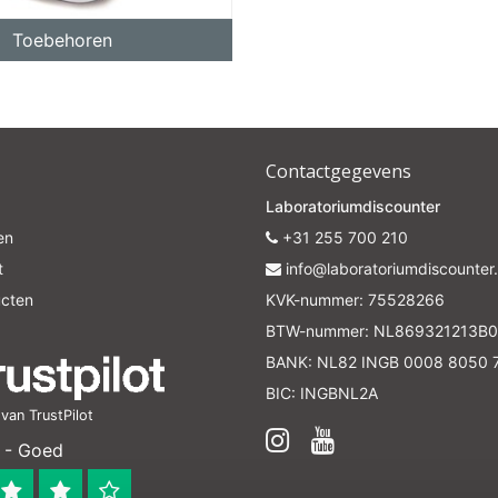
10% discount on your next order
Toebehoren
Sign up for our newsletter to stay informed about our new
ducts, and receive a 10% discount on your next purchase for
chemical products from our own brand 😀
Contactgegevens
Subscrib
Laboratoriumdiscounter
en
+31 255 700 210
t
Your discount is valid with a minimum order value of €50.00
info@laboratoriumdiscounter.
ucten
KVK-nummer: 75528266
BTW-nummer: NL869321213B0
BANK: NL82 INGB 0008 8050 
BIC: INGBNL2A
an TrustPilot
 - Goed