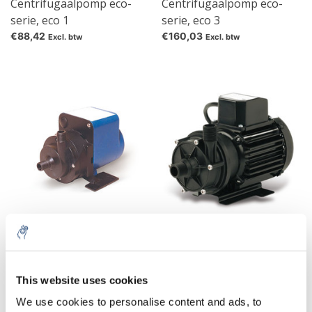
Centrifugaalpomp eco-
Centrifugaalpomp eco-
serie, eco 1
serie, eco 3
€88,42
€160,03
Excl. btw
Excl. btw
Centrifugaalpomp NDP
Centrifugaalpomp NEMP
14/2
50/7
10% discount on your next
€476,78
€701,55
Excl. btw
Excl. btw
order
This website uses cookies
We use cookies to personalise content and ads, to