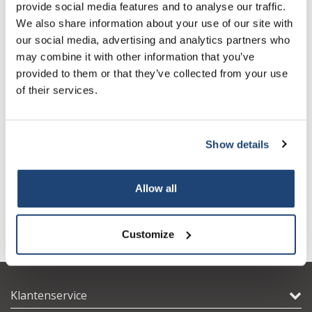
provide social media features and to analyse our traffic.
Sign up for our newsletter to stay
We also share information about your use of our site with
informed about our new products, and
our social media, advertising and analytics partners who
receive a 10% discount on your next
may combine it with other information that you’ve
purchase for all chemical products from
provided to them or that they’ve collected from your use
our own brand 😀
of their services.
Show details
Centrifugaalpomp eco-
Centrifugaalpomp eco-
Subscribe
serie, eco 2
serie, eco 4
€324,09
€214,83
Excl. btw
Excl. btw
Allow all
Your discount is valid with a minimum order value of
€50.00
Customize
Klantenservice