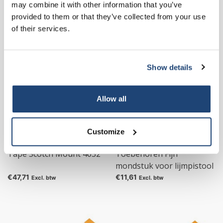
may combine it with other information that you’ve
purchase for all chemical products from
€36,32
€61,50
Excl. btw
Excl. btw
provided to them or that they’ve collected from your use
our own brand 😀
of their services.
Show details
Subscribe
Allow all
Your discount is valid with a minimum order value of
€50.00
Customize
Tape Scotch Mount 4032
Toebehoren Fijn
mondstuk voor lijmpistool
Gluematic 5000
€47,71
€11,61
Excl. btw
Excl. btw