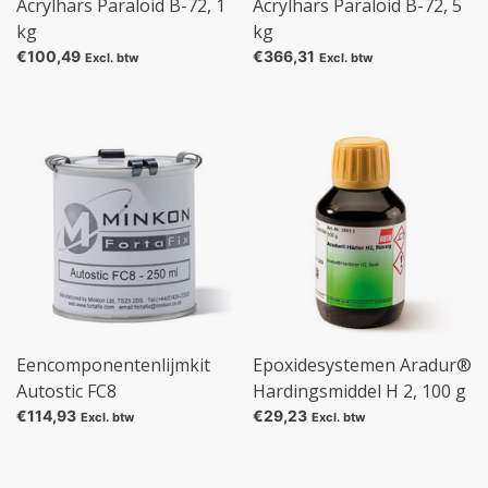
Acrylhars Paraloid B-72, 1
Acrylhars Paraloid B-72, 5
kg
kg
€100,49
€366,31
Excl. btw
Excl. btw
Eencomponentenlijmkit
Epoxidesystemen Aradur®
Autostic FC8
Hardingsmiddel H 2, 100 g
€114,93
€29,23
Excl. btw
Excl. btw