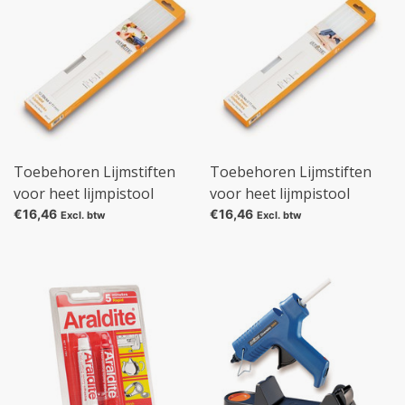
Toebehoren Lijmstiften
Toebehoren Lijmstiften
voor heet lijmpistool
voor heet lijmpistool
Gluematic 5000, Lijmsticks
Gluematic 5000, Lijmsticks
€16,46
€16,46
Excl. btw
Excl. btw
transparant, 250 g, 11 mm
Ultra Power, 250 g, 11 mm