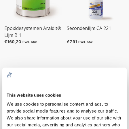
Epoxidesystemen Araldit®
Secondenlijm CA 221
Lijm B 1
€160,20
€7,91
Excl. btw
Excl. btw
10% discount on your next
order
This website uses cookies
We use cookies to personalise content and ads, to
provide social media features and to analyse our traffic.
Sign up for our newsletter to stay
We also share information about your use of our site with
informed about our new products, and
Tape tesaband® Premium
Tape Klittensluitband
our social media, advertising and analytics partners who
receive a 10% discount on your next