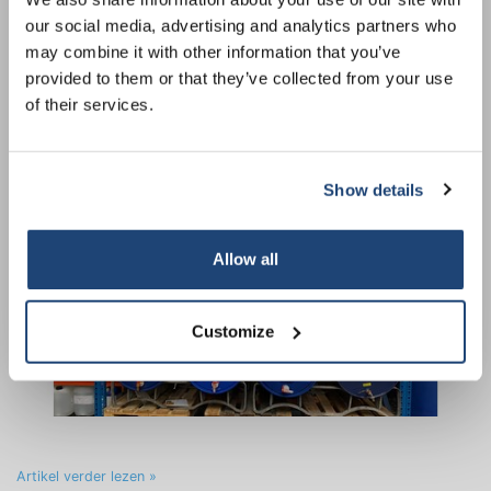
informed about our new products, and
our social media, advertising and analytics partners who
receive a 10% discount on your next
Artikel verder lezen »
may combine it with other information that you’ve
purchase for all chemical products from
Hoe sla je gevaarlijke stoffen op?
provided to them or that they’ve collected from your use
our own brand 😀
of their services.
Geplaatst op
1 September 2022
0
Show details
Subscribe
Allow all
Your discount is valid with a minimum order value of
€50.00
Customize
Artikel verder lezen »