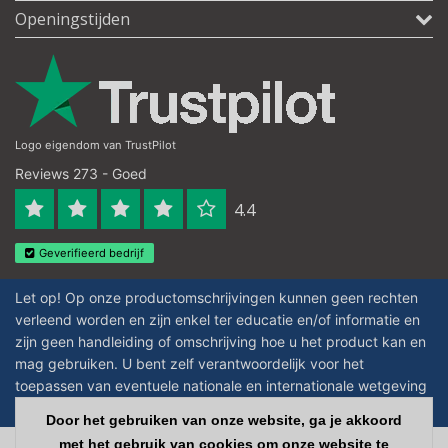
Openingstijden
Logo eigendom van TrustPilot
Reviews 273 - Goed
4.4
Geverifieerd bedrijf
Let op! Op onze productomschrijvingen kunnen geen rechten
verleend worden en zijn enkel ter educatie en/of informatie en
zijn geen handleiding of omschrijving hoe u het product kan en
mag gebruiken. U bent zelf verantwoordelijk voor het
toepassen van eventuele nationale en internationale wetgeving
omtrent het gebruik van chemicaliën.
Door het gebruiken van onze website, ga je akkoord
Door het gebruiken van onze website, ga je akkoord
met het gebruik van cookies om onze website te
met het gebruik van cookies om onze website te