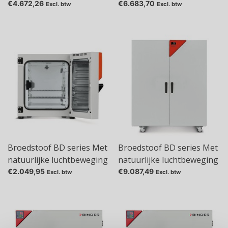
(convectie), 253 l, BD 260
(convectie), 400 l, BD 400
€4.672,26
€6.683,70
Excl. btw
Excl. btw
Broedstoof BD series Met
Broedstoof BD series Met
natuurlijke luchtbeweging
natuurlijke luchtbeweging
(convectie), 57 l, BD 56
(convectie), 737 l, BD 720
€2.049,95
€9.087,49
Excl. btw
Excl. btw