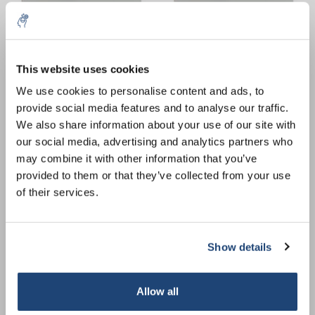
10% discount on your next
order
This website uses cookies
We use cookies to personalise content and ads, to
provide social media features and to analyse our traffic.
Sign up for our newsletter to stay
Broedstoof BD-S
Broedstoof BD-S
We also share information about your use of our site with
informed about our new products, and
Solid.Line, 118 l, BD-S 115
Solid.Line, 62 l, BD-S 056
our social media, advertising and analytics partners who
receive a 10% discount on your next
€2.181,56
€1.606,66
Excl. btw
Excl. btw
may combine it with other information that you’ve
purchase for all chemical products from
provided to them or that they’ve collected from your use
our own brand 😀
of their services.
Show details
Subscribe
Allow all
Your discount is valid with a minimum order value of