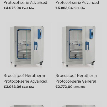
Protocol-serie Advanced
Protocol-serie Advanced
Protocol met
Protocol met
€4.076,00
€5.863,94
Excl. btw
Excl. btw
circulatieventilator, 104 l,
circulatieventilator, 178 l,
IMH100
IMH180
Broedstoof Heratherm
Broedstoof Heratherm
Protocol-serie Advanced
Protocol-serie General
Protocol met
Protocol met natuurlijke
€3.063,06
€2.772,00
Excl. btw
Excl. btw
circulatieventilator, 66 l,
convectie, 117 l, IGS100
IMH60