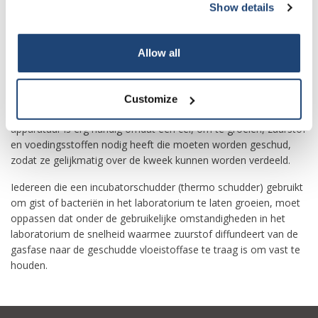
Show details
te maken vanwege de lage temperatuur en trillingen.
-Incubatorschudder
Allow all
Een incubator-schudder (of thermoschudder) kan worden
beschouwd als een mix van een incubator en een schudder. Het
kan schudden terwijl het optimale omstandigheden behoudt
Customize
voor het incuberen van microben of DNA-replicaties. Deze
apparatuur is erg handig omdat een cel, om te groeien, zuurstof
en voedingsstoffen nodig heeft die moeten worden geschud,
zodat ze gelijkmatig over de kweek kunnen worden verdeeld.
Iedereen die een incubatorschudder (thermo schudder) gebruikt
om gist of bacteriën in het laboratorium te laten groeien, moet
oppassen dat onder de gebruikelijke omstandigheden in het
laboratorium de snelheid waarmee zuurstof diffundeert van de
gasfase naar de geschudde vloeistoffase te traag is om vast te
houden.