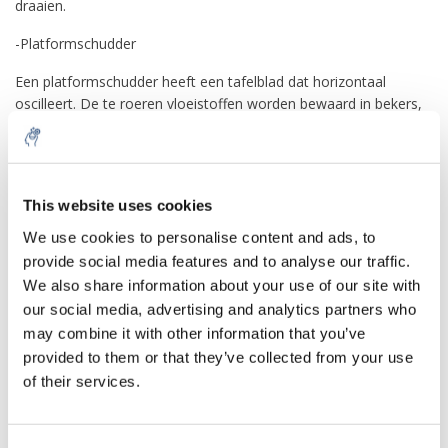
draaien.
-Platformschudder
Een platformschudder heeft een tafelblad dat horizontaal
oscilleert. De te roeren vloeistoffen worden bewaard in bekers,
potten of erlenmeyers die op de tafel worden geplaatst of soms
in reageerbuizen of flesjes die in gaten in de plaat zijn genest.
Platformschudders kunnen ook worden gecombineerd met
andere systemen, zoals roterende mengers voor kleine
This website uses cookies
systemen.
We use cookies to personalise content and ads, to
-Orbital shaker
provide social media features and to analyse our traffic.
We also share information about your use of our site with
Een orbitale schudder heeft een cirkelvormige schudbeweging
our social media, advertising and analytics partners who
met een lage snelheid (25-500 tpm). Het is geschikt voor het
kweken van microben, het wassen van blots en algemeen
may combine it with other information that you’ve
mengen. Enkele van de kenmerken zijn dat het geen trillingen
provided to them or that they’ve collected from your use
veroorzaakt en dat het weinig warmte produceert in vergelijking
of their services.
met andere soorten schudders, waardoor het ideaal is voor het
kweken van microben. Bovendien kan het worden aangepast
door het in een incubator te plaatsen om een ​​incubator-shaker