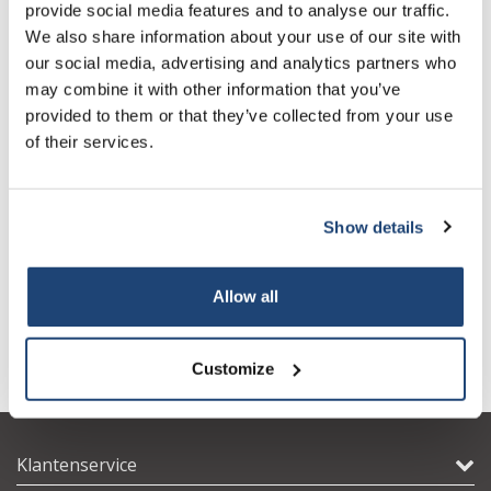
provide social media features and to analyse our traffic.
We also share information about your use of our site with
our social media, advertising and analytics partners who
may combine it with other information that you’ve
provided to them or that they’ve collected from your use
of their services.
Show details
Wanddispensers
Wegwerphandschoenen
Nitril evo
€38,47
€20,74
Excl. btw
Excl. btw
Allow all
Customize
Klantenservice