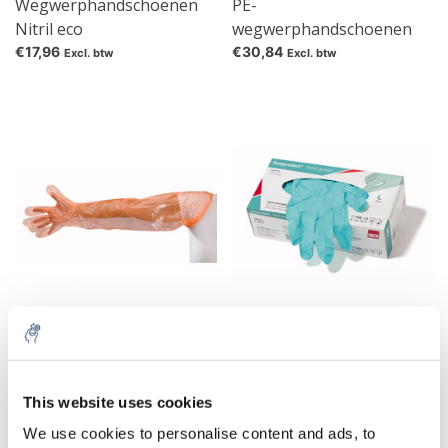
Wegwerphandschoenen
PE-
Nitril eco
wegwerphandschoenen
€17,96
€30,84
Excl. btw
Excl. btw
Foliehandschoenen
Wegwerphandschoen
Softline, extra lang
Nitril green
€10,45
€28,82
Excl. btw
Excl. btw
This website uses cookies
We use cookies to personalise content and ads, to