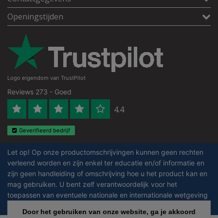
Openingstijden
Logo eigendom van TrustPilot
Reviews 273 - Goed
4.4
Geverifieerd bedrijf
Let op! Op onze productomschrijvingen kunnen geen rechten
verleend worden en zijn enkel ter educatie en/of informatie en
zijn geen handleiding of omschrijving hoe u het product kan en
mag gebruiken. U bent zelf verantwoordelijk voor het
toepassen van eventuele nationale en internationale wetgeving
omtrent het gebruik van chemicaliën.
Door het gebruiken van onze website, ga je akkoord
Door het gebruiken van onze website, ga je akkoord