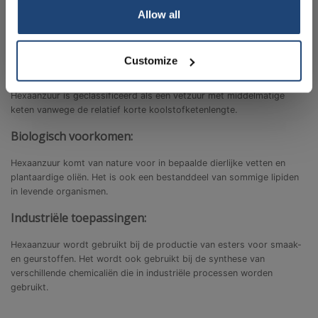
Allow all
Hexaanzuur is een carbonzuur en als zodanig zuur. De carboxylgroep
draagt bij aan de zuurgraad ervan, waardoor deze typische zuur-
Your discount is valid with a minimum order value of
base-reacties kan ondergaan.
€50.00
Customize
Vetzuurclassificatie:
Hexaanzuur is geclassificeerd als een vetzuur met middelmatige
keten vanwege de relatief korte koolstofketenlengte.
Biologisch voorkomen:
Hexaanzuur komt van nature voor in bepaalde dierlijke vetten en
plantaardige oliën. Het is ook een bestanddeel van sommige lipiden
in levende organismen.
Industriële toepassingen:
Hexaanzuur wordt gebruikt bij de productie van esters voor smaak-
en geurstoffen. Het wordt ook gebruikt bij de synthese van
verschillende chemicaliën die in industriële processen worden
gebruikt.