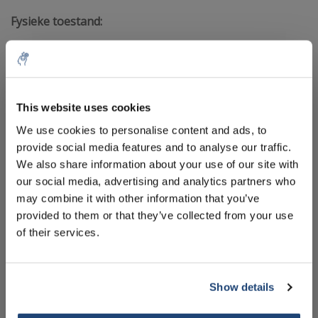
Fysieke toestand:
Hexaanzuur is bij kamertemperatuur doorgaans een kleurloze tot
lichtgele vloeistof.
Geur:
10% discount on your next
order
This website uses cookies
Een onderscheidend kenmerk van hexaanzuur is de onaangename,
We use cookies to personalise content and ads, to
ranzige geur. De geur wordt duidelijker naarmate de ketenlengte van
de vetzuren toeneemt.
provide social media features and to analyse our traffic.
Sign up for our newsletter to stay
We also share information about your use of our site with
informed about our new products, and
Oplosbaarheid:
our social media, advertising and analytics partners who
receive a 10% discount on your next
Hexaanzuur is matig oplosbaar in water, maar is oplosbaar in
may combine it with other information that you’ve
purchase for all chemical products from
organische oplosmiddelen zoals ethanol en ether.
provided to them or that they’ve collected from your use
our own brand 😀
of their services.
Smelt- en kookpunten:
Hexaanzuur heeft een smeltpunt van ongeveer 16,3°C en een
kookpunt van ongeveer 205°C.
Show details
Zuurgraad:
Subscribe