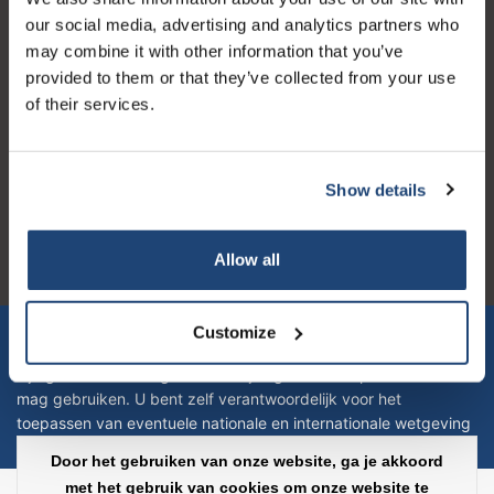
Openingstijden
our social media, advertising and analytics partners who
may combine it with other information that you’ve
provided to them or that they’ve collected from your use
of their services.
Logo eigendom van TrustPilot
Reviews 273 - Goed
Show details
4.4
Allow all
Geverifieerd bedrijf
Let op! Op onze productomschrijvingen kunnen geen rechten
Customize
verleend worden en zijn enkel ter educatie en/of informatie en
zijn geen handleiding of omschrijving hoe u het product kan en
mag gebruiken. U bent zelf verantwoordelijk voor het
toepassen van eventuele nationale en internationale wetgeving
omtrent het gebruik van chemicaliën.
Door het gebruiken van onze website, ga je akkoord
met het gebruik van cookies om onze website te