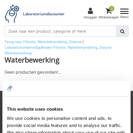
0
Menu
Inloggen
Winkelwagen
Terug naar Filtratie, Waterbehandeling, Dialyse
|
Laboratoriumbenodigdheden
Filtratie, Waterbehandeling, Dialyse
Waterbewerking
Waterbewerking
Geen producten gevonden!...
Klantenservice
This website uses cookies
Mijn account
We use cookies to personalise content and ads, to
provide social media features and to analyse our traffic.
Contactgegevens
We also share information about your use of our site with