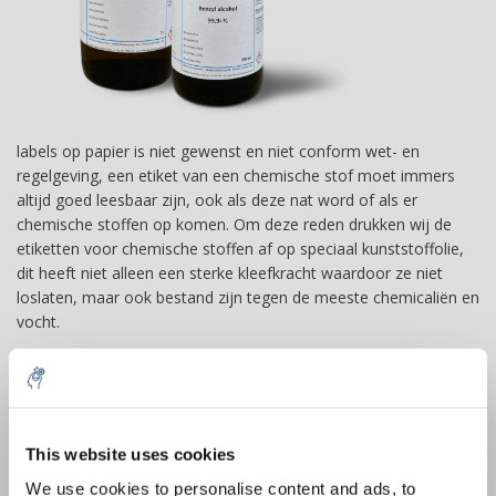
labels op papier is niet gewenst en niet conform wet- en
regelgeving, een etiket van een chemische stof moet immers
altijd goed leesbaar zijn, ook als deze nat word of als er
chemische stoffen op komen. Om deze reden drukken wij de
etiketten voor chemische stoffen af op speciaal kunststoffolie,
dit heeft niet alleen een sterke kleefkracht waardoor ze niet
loslaten, maar ook bestand zijn tegen de meeste chemicaliën en
vocht.
U kunt ons een ontwerp sturen of we kunnen samen met u een
label ontwerpen voor uw chemische producten. Na akkoord
kunnen de etiketten de zelfde dag gedrukt worden waardoor er
10% discount on your next
geen lang wachttijden zijn zoals bij een traditionele drukker.
order
This website uses cookies
Chemische etiketten kopen is bij ons dus heel gemakkelijk en
We use cookies to personalise content and ads, to