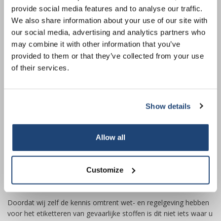
flexibel, u kunt bij ons afnemen vanaf 1 stuk tot en met volle
provide social media features and to analyse our traffic.
Sign up for our newsletter to stay
rollen. Tevens is er keuze uit verschillende afwerkingen, zo kan u
We also share information about your use of our site with
informed about our new products, and
denken aan etiketten voor gevaarlijke stoffen op glas- of matte
our social media, advertising and analytics partners who
receive a 10% discount on your next
folie.
may combine it with other information that you’ve
purchase for all chemical products from
provided to them or that they’ve collected from your use
our own brand 😀
of their services.
Show details
Subscribe
Allow all
Your discount is valid with a minimum order value of
€50.00
Customize
Doordat wij zelf de kennis omtrent wet- en regelgeving hebben
voor het etiketteren van gevaarlijke stoffen is dit niet iets waar u