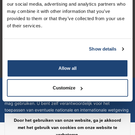
our social media, advertising and analytics partners who
may combine it with other information that you’ve
provided to them or that they’ve collected from your use
of their services.
Logo eigendom van TrustPilot
Reviews 273 - Goed
Show details
4.4
Allow all
Geverifieerd bedrijf
Let op! Op onze productomschrijvingen kunnen geen rechten
Customize
verleend worden en zijn enkel ter educatie en/of informatie en
zijn geen handleiding of omschrijving hoe u het product kan en
mag gebruiken. U bent zelf verantwoordelijk voor het
toepassen van eventuele nationale en internationale wetgeving
omtrent het gebruik van chemicaliën.
Door het gebruiken van onze website, ga je akkoord
met het gebruik van cookies om onze website te
Copyright © 2026 - Laboratorium Discounter - All rights reserved - Theme by
verbeteren.
InStijl Media
|
Alle bedragen zijn exclusief BTW