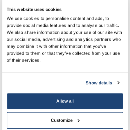
10% discount on your next
order
This website uses cookies
Als u bij ons chemische stoffen besteld kunnen deze helaas niet
geretourneerd worden. Dit heeft te maken met het feit dat
We use cookies to personalise content and ads, to
particulieren geen chemische stoffen met de post mogen
provide social media features and to analyse our traffic.
Sign up for our newsletter to stay
versturen, dit geld ook voor LQ stoffen. Ook is de zuiverheid
We also share information about your use of our site with
informed about our new products, and
nadat een pakket in ontvangst is genomen niet meer
our social media, advertising and analytics partners who
receive a 10% discount on your next
gewaarborgd waardoor wij deze niet meer kunnen terugnemen
may combine it with other information that you’ve
purchase for all chemical products from
en her verkopen.
provided to them or that they’ve collected from your use
our own brand 😀
U kunt op onze site vinden welke ADR code de stoffen hebben,
of their services.
aan de hand hiervan kunt u op internet vinden of deze onder de
ADR regels vallen of niet.
Show details
Niet chemische producten kunnen in bepaalde gevallen wel
retour, doe dit wel eerst in overleg met ons. Als er zending
Subscribe
zonder communicatie naar ons worden teruggestuurd zullen wij
Allow all
deze over het algemeen niet aannemen. Let wel op dat de
Your discount is valid with a minimum order value of
kosten voor het retour sturen voor uw eigen rekening zijn
€50.00
Customize