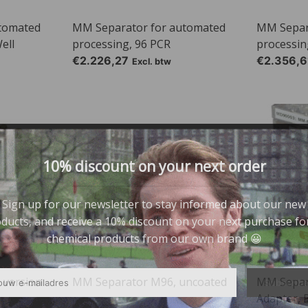
tomated
MM Separator for automated
MM Separ
ell
processing, 96 PCR
processin
€2.226,27
€2.356,6
Excl. btw
10% discount on your next order
Sign up for our newsletter to stay informed about our new
ducts, and receive a 10% discount on your next purchase for
chemical products from our own brand 😀
 version
MM Separator M96, uncoated
MM Separ
Subscrib
Adapter, 