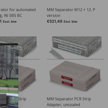
ator for automated
MM Separator M12 + 12, P
g, 96 SBS BC
version
1
€521,49
Excl. btw
Excl. btw
 all
ator PCR Strip
MM Separator PCR Strip
e
P version
Adapter, uncoated