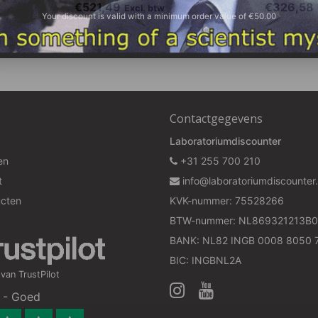
€521,49
€326,58
Excl. btw
Your discount is valid with a minimum order value of €50.00
Contactgegevens
Laboratoriumdiscounter
en
+31 255 700 210
t
info@laboratoriumdiscounter.
ucten
KVK-nummer: 75528266
BTW-nummer: NL869321213B0
BANK: NL82 INGB 0008 8050 
BIC: INGBNL2A
an TrustPilot
 - Goed