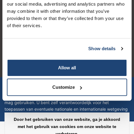
our social media, advertising and analytics partners who
may combine it with other information that you’ve
provided to them or that they’ve collected from your use
of their services.
Logo eigendom van TrustPilot
Reviews 273 - Goed
Show details
4.4
Allow all
Geverifieerd bedrijf
Let op! Op onze productomschrijvingen kunnen geen rechten
Customize
verleend worden en zijn enkel ter educatie en/of informatie en
zijn geen handleiding of omschrijving hoe u het product kan en
mag gebruiken. U bent zelf verantwoordelijk voor het
toepassen van eventuele nationale en internationale wetgeving
omtrent het gebruik van chemicaliën.
Door het gebruiken van onze website, ga je akkoord
met het gebruik van cookies om onze website te
Copyright © 2026 - Laboratorium Discounter - All rights reserved - Theme by
verbeteren.
InStijl Media
|
Alle bedragen zijn exclusief BTW