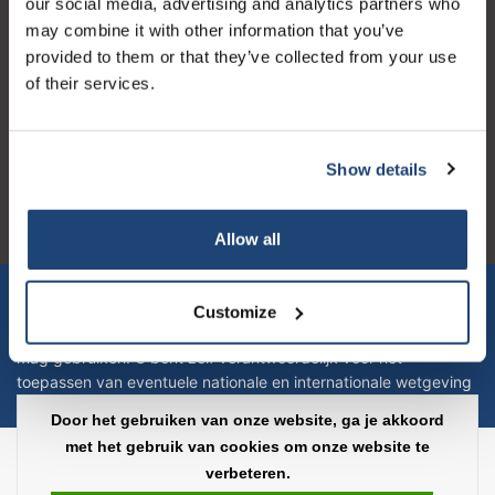
our social media, advertising and analytics partners who
may combine it with other information that you’ve
provided to them or that they’ve collected from your use
of their services.
Logo eigendom van TrustPilot
Reviews 273 - Goed
Show details
4.4
Geverifieerd bedrijf
Allow all
Let op! Op onze productomschrijvingen kunnen geen rechten
verleend worden en zijn enkel ter educatie en/of informatie en
Customize
zijn geen handleiding of omschrijving hoe u het product kan en
mag gebruiken. U bent zelf verantwoordelijk voor het
toepassen van eventuele nationale en internationale wetgeving
omtrent het gebruik van chemicaliën.
Door het gebruiken van onze website, ga je akkoord
met het gebruik van cookies om onze website te
Copyright © 2026 - Laboratorium Discounter - All rights reserved - Theme by
verbeteren.
InStijl Media
|
Alle bedragen zijn exclusief BTW