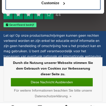
Customize
Reviews 273 - Gut
4.4
Geverifieerd bedrijf
Let op! Op onze productomschrijvingen kunnen geen rechten
verleend worden en zijn enkel ter educatie en/of informatie en
zijn geen handleiding of omschrijving hoe u het product kan en
mag gebruiken. U bent zelf verantwoordelijk voor het
toepassen van eventuele nationale en internationale wetgeving
omtrent het gebruik van chemicaliën.
Durch die Nutzung unserer Webseite stimmen Sie
dem Gebrauch von Cookies zur Verbesserung
Copyright © 2026 - Laboratorium Discounter | Günstige laborprodukte - All
dieser Seite zu.
rights reserved - Theme by
InStijl Media
|
Alle Preise verstehen sich ohne
Steuern
Diese Nachricht Ausblenden
Für weitere Informationen beachten Sie bitte unsere
Datenschutzerklärung. »