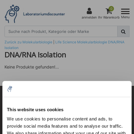
0
Menu
anmelden
Ihr Warenkorb
Zurück zu Molekularbiologie
|
Life Science
Molekularbiologie
DNA/RNA
Isolation
DNA/RNA Isolation
Keine Produkte gefunden!...
Kundendienst
This website uses cookies
Mein Konto
5% off for your next order
We use cookies to personalise content and ads, to
Kontakt
provide social media features and to analyse our traffic.
Sign up for our newsletter to stay informed about
Öffnungszeiten
We also share information about your use of our site with