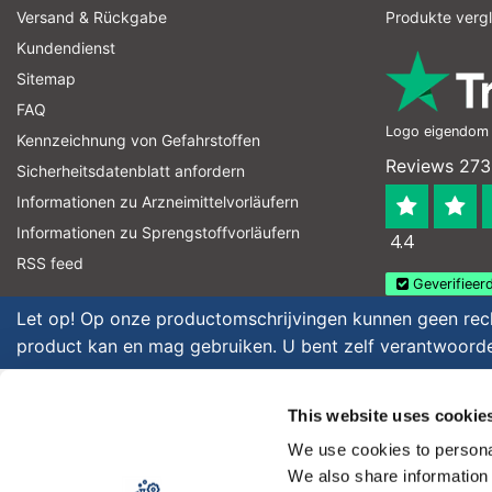
Versand & Rückgabe
Produkte verg
Kundendienst
Sitemap
FAQ
Logo eigendom v
Kennzeichnung von Gefahrstoffen
Reviews 273
Sicherheitsdatenblatt anfordern
Informationen zu Arzneimittelvorläufern
Informationen zu Sprengstoffvorläufern
4.4
RSS feed
Geverifieerd
Let op! Op onze productomschrijvingen kunnen geen recht
product kan en mag gebruiken. U bent zelf verantwoordel
Copyright © 2026 - Laboratorium Discounter | Günstige laborprodukte
This website uses cookie
Preise verstehen sich ohne Steuern
We use cookies to personal
We also share information 