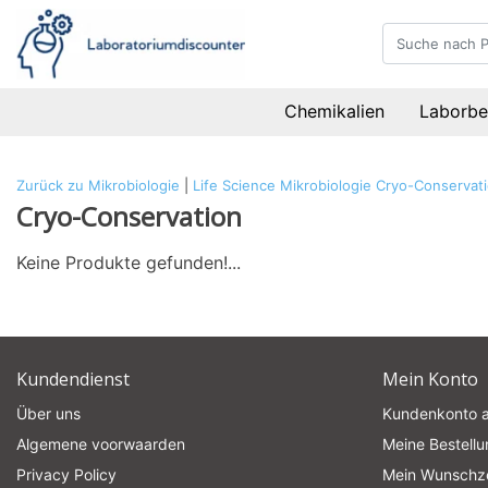
Chemikalien
Laborbe
Zurück zu Mikrobiologie
|
Life Science
Mikrobiologie
Cryo-Conservat
Cryo-Conservation
Keine Produkte gefunden!...
Kundendienst
Mein Konto
Über uns
Kundenkonto 
Algemene voorwaarden
Meine Bestell
Privacy Policy
Mein Wunschze