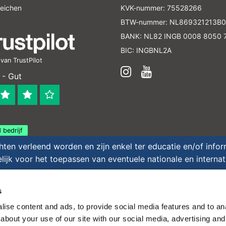
leichen
KVK-nummer: 75528266
BTW-nummer: NL869321213B0
BANK: NL82 INGB 0008 8050 
BIC: INGBNL2A
an TrustPilot
 - Gut
 bedrijf
en verleend worden en zijn enkel ter educatie en/of inform
ijk voor het toepassen van eventuele nationale en interna
 - All rights reserved - Theme by
InStijl Media
|
Alle
s
ise content and ads, to provide social media features and to anal
about your use of our site with our social media, advertising and