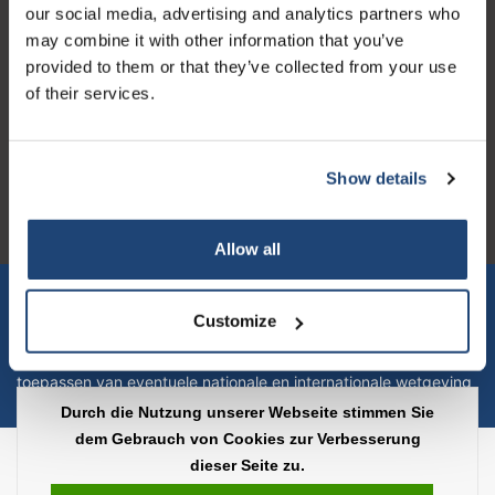
our social media, advertising and analytics partners who
may combine it with other information that you’ve
provided to them or that they’ve collected from your use
of their services.
Logo eigendom van TrustPilot
Reviews 273 - Gut
Show details
4.4
Geverifieerd bedrijf
Allow all
Let op! Op onze productomschrijvingen kunnen geen rechten
verleend worden en zijn enkel ter educatie en/of informatie en
Customize
zijn geen handleiding of omschrijving hoe u het product kan en
mag gebruiken. U bent zelf verantwoordelijk voor het
toepassen van eventuele nationale en internationale wetgeving
omtrent het gebruik van chemicaliën.
Durch die Nutzung unserer Webseite stimmen Sie
dem Gebrauch von Cookies zur Verbesserung
Copyright © 2026 - Laboratorium Discounter | Günstige laborprodukte - All
dieser Seite zu.
rights reserved - Theme by
InStijl Media
|
Alle Preise verstehen sich ohne
Steuern