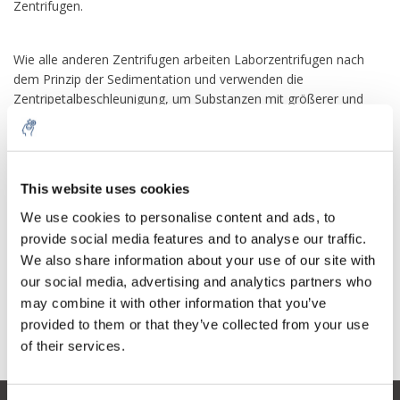
Zentrifugen.
Wie alle anderen Zentrifugen arbeiten Laborzentrifugen nach
dem Prinzip der Sedimentation und verwenden die
Zentripetalbeschleunigung, um Substanzen mit größerer und
geringerer Dichte zu trennen.
IKA stellt eine brandneue Mikrozentrifuge vor, die sich ideal für
Anwendungen eignet, die keine extrem hohen
This website uses cookies
Geschwindigkeiten erfordern, wie Mikrofiltrationen und
Zelltrennungen. Diese Zentrifugen haben ein kompaktes Design
We use cookies to personalise content and ads, to
und eine geringe Stellfläche, die nur minimalen Platz auf dem
provide social media features and to analyse our traffic.
Tisch benötigt. Ein transparenter Deckel ermöglicht eine
We also share information about your use of our site with
ständige Beobachtung der Zentrifuge und kann sowohl mit
our social media, advertising and analytics partners who
Mikrozentrifugen- als auch mit PCR-Streifenröhrchen verwendet
may combine it with other information that you’ve
werden. Aus Sicherheitsgründen funktioniert diese
provided to them or that they’ve collected from your use
Mikrozentrifuge nur bei geschlossenem Deckel.
of their services.