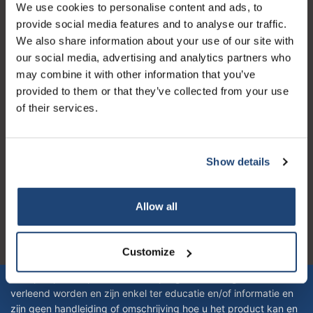
Kundendienst
We use cookies to personalise content and ads, to
provide social media features and to analyse our traffic.
Mein Konto
We also share information about your use of our site with
Kontakt
our social media, advertising and analytics partners who
may combine it with other information that you’ve
Öffnungszeiten
provided to them or that they’ve collected from your use
of their services.
Show details
Logo eigendom van TrustPilot
Reviews 273 - Gut
Allow all
4.4
Geverifieerd bedrijf
Customize
Let op! Op onze productomschrijvingen kunnen geen rechten
verleend worden en zijn enkel ter educatie en/of informatie en
zijn geen handleiding of omschrijving hoe u het product kan en