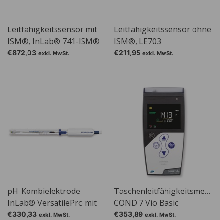
Leitfähigkeitssensor mit
Leitfähigkeitssensor ohne
ISM®, InLab® 741-ISM®
ISM®, LE703
€872,03
€211,95
exkl. MwSt.
exkl. MwSt.
pH-Kombielektrode
Taschenleitfähigkeitsmessg
InLab® VersatilePro mit
COND 7 Vio Basic
integriertem
€330,33
€353,89
exkl. MwSt.
exkl. MwSt.