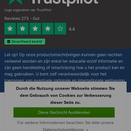
Logo eigendom van TrustPilot
Reviews 273 - Gut
4.4
Geverifieerd bedrijf
Let op! Op onze productomschrijvingen kunnen geen rechten
verleend worden en zijn enkel ter educatie en/of informatie en
zijn geen handleiding of omschrijving hoe u het product kan en
mag gebruiken. U bent zelf verantwoordelijk voor het
toepassen van eventuele nationale en internationale wetgeving
omtrent het gebruik van chemicaliën.
Durch die Nutzung unserer Webseite stimmen Sie
dem Gebrauch von Cookies zur Verbesserung
Copyright © 2026 - Laboratorium Discounter | Günstige laborprodukte - All
dieser Seite zu.
rights reserved - Theme by
InStijl Media
|
Alle Preise verstehen sich ohne
Steuern
Diese Nachricht Ausblenden
Für weitere Informationen beachten Sie bitte unsere
Datenschutzerklärung. »