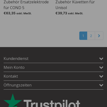
Zubehör Ersatzelektrode
Zubehör Küvetten für
für COND 5
Unisol
€63,35
€39,73
exkl. MwSt.
exkl. MwSt.
1
2
Kundendienst
Mein Konto
Kontakt
Öffnungszeiten