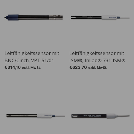
Leitfähigkeitssensor mit
Leitfähigkeitssensor mit
BNC/Cinch, VPT 51/01
ISM®, InLab® 731-ISM®
€314,16
€623,70
exkl. MwSt.
exkl. MwSt.