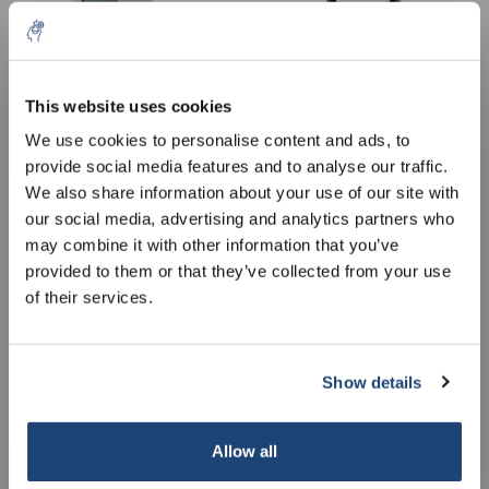
This website uses cookies
5% off for your next order
We use cookies to personalise content and ads, to
Taschenleitfähigkeitsmessgerät
Taschenleitfähigkeitsmessg
provide social media features and to analyse our traffic.
Sign up for our newsletter to stay informed about
FiveGo F3-Standard Kit
ProfiLine Cond 3110 Set
We also share information about your use of our site with
our new products, and receive a 10% discount on
€635,25
€1.544,59
our social media, advertising and analytics partners who
exkl. MwSt.
exkl. MwSt.
your next purchase for all chemical products from
may combine it with other information that you’ve
our own brand 😀
provided to them or that they’ve collected from your use
of their services.
Show details
Subscribe
Your discount applies to orders above €50,00
Allow all