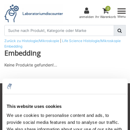
0
Menu
anmelden
Ihr Warenkorb
Zurück zu Histologie/Mikroskopie
|
Life Science
Histologie/Mikroskopie
Embedding
Embedding
Keine Produkte gefunden!...
Kundendienst
This website uses cookies
Mein Konto
We use cookies to personalise content and ads, to
Kontakt
provide social media features and to analyse our traffic.
Öffnungszeiten
We also share information about your use of our site with