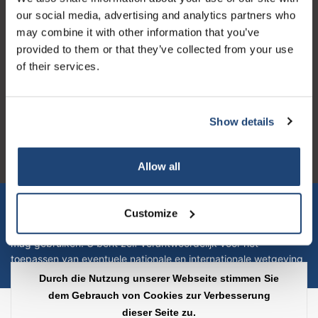
our social media, advertising and analytics partners who
may combine it with other information that you’ve
provided to them or that they’ve collected from your use
of their services.
Logo eigendom van TrustPilot
Reviews 273 - Gut
Show details
4.4
Geverifieerd bedrijf
Allow all
Let op! Op onze productomschrijvingen kunnen geen rechten
verleend worden en zijn enkel ter educatie en/of informatie en
Customize
zijn geen handleiding of omschrijving hoe u het product kan en
mag gebruiken. U bent zelf verantwoordelijk voor het
toepassen van eventuele nationale en internationale wetgeving
omtrent het gebruik van chemicaliën.
Durch die Nutzung unserer Webseite stimmen Sie
dem Gebrauch von Cookies zur Verbesserung
Copyright © 2026 - Laboratorium Discounter | Günstige laborprodukte - All
dieser Seite zu.
rights reserved - Theme by
InStijl Media
|
Alle Preise verstehen sich ohne