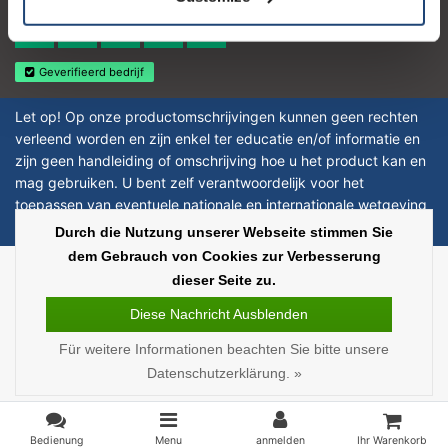
4.4
Geverifieerd bedrijf
Let op! Op onze productomschrijvingen kunnen geen rechten
verleend worden en zijn enkel ter educatie en/of informatie en
zijn geen handleiding of omschrijving hoe u het product kan en
mag gebruiken. U bent zelf verantwoordelijk voor het
toepassen van eventuele nationale en internationale wetgeving
omtrent het gebruik van chemicaliën.
Durch die Nutzung unserer Webseite stimmen Sie
dem Gebrauch von Cookies zur Verbesserung
Copyright © 2026 - Laboratorium Discounter | Günstige laborprodukte - All
dieser Seite zu.
rights reserved - Theme by
InStijl Media
|
Alle Preise verstehen sich ohne
Steuern
Diese Nachricht Ausblenden
Für weitere Informationen beachten Sie bitte unsere
Datenschutzerklärung. »
Bedienung
Menu
anmelden
Ihr Warenkorb