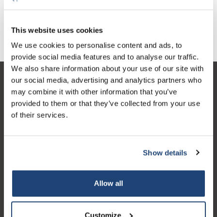
€17,38
€40,15
exkl. MwSt.
exkl. MwSt.
This website uses cookies
We use cookies to personalise content and ads, to
provide social media features and to analyse our traffic.
We also share information about your use of our site with
our social media, advertising and analytics partners who
Kundendienst
may combine it with other information that you’ve
Mein Konto
provided to them or that they’ve collected from your use
of their services.
Kontakt
Öffnungszeiten
Show details
Allow all
Logo eigendom van TrustPilot
Reviews 273 - Gut
Customize