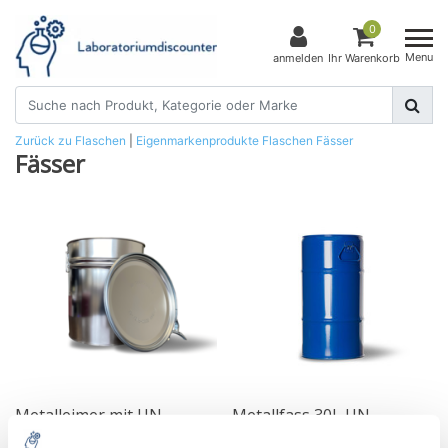
0
Menu
anmelden
Ihr Warenkorb
Zurück zu Flaschen
|
Eigenmarkenprodukte
Flaschen
Fässer
Fässer
Metalleimer mit UN-
Metallfass 30L UN-
Zulassung
geprüft