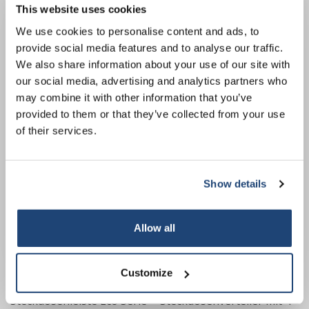
This website uses cookies
5% off for your next order
We use cookies to personalise content and ads, to
provide social media features and to analyse our traffic.
Sign up for our newsletter to stay informed about
We also share information about your use of our site with
Steckdosenleiste Eco Serie
Steckdosenleiste Eco Serie
our new products, and receive a 10% discount on
our social media, advertising and analytics partners who
Modell 2+2-fach
Modell 3-Wege-
your next purchase for all chemical products from
may combine it with other information that you’ve
our own brand 😀
Steckdosenleiste
Steckdosenleiste
€19,69
€19,69
exkl. MwSt.
exkl. MwSt.
provided to them or that they’ve collected from your use
of their services.
Show details
Subscribe
Your discount applies to orders above €50,00
Allow all
Customize
Steckdosenleiste Eco Serie
Steckdosenverteiler mit 4-