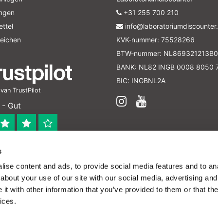
ungen
+31 255 700 210
ttel
info@laboratoriumdiscounter.
leichen
KVK-nummer: 75528266
BTW-nummer: NL869321213B0
BANK: NL82 INGB 0008 8050 
BIC: INGBNL2A
an TrustPilot
 - Gut
s
 bedrijf
ise content and ads, to provide social media features and to anal
en verleend worden en zijn enkel ter educatie en/of inform
about your use of our site with our social media, advertising and
ijk voor het toepassen van eventuele nationale en interna
t with other information that you’ve provided to them or that the
ices.
 - All rights reserved - Theme by
InStijl Media
|
Alle
D
brauch von Cookies zur Verbesserung dieser Seite zu.