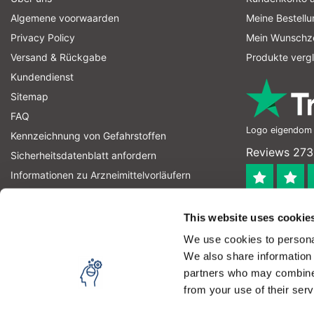
Algemene voorwaarden
Meine Bestell
Privacy Policy
Mein Wunschze
Versand & Rückgabe
Produkte verg
Kundendienst
Sitemap
FAQ
Logo eigendom v
Kennzeichnung von Gefahrstoffen
Reviews 273
Sicherheitsdatenblatt anfordern
Informationen zu Arzneimittelvorläufern
Informationen zu Sprengstoffvorläufern
4.4
RSS feed
This website uses cookie
Geverifieerd
We use cookies to personal
Let op! Op onze productomschrijvingen kunnen geen recht
We also share information 
product kan en mag gebruiken. U bent zelf verantwoordel
partners who may combine i
from your use of their serv
Copyright © 2026 - Laboratorium Discounter | Günstige laborprodukte
Durch die Nutzung unserer Webseite stimmen Sie dem Ge
Preise verstehen sich ohne Steuern