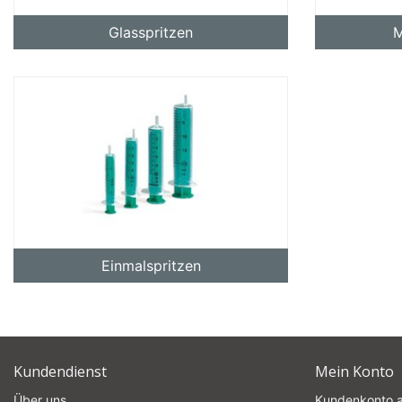
Glasspritzen
M
Einmalspritzen
Kundendienst
Mein Konto
Über uns
Kundenkonto 