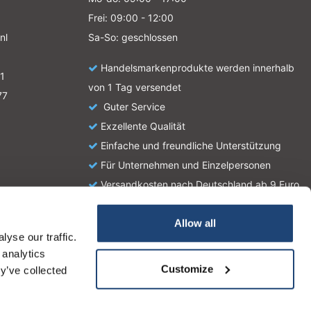
Frei: 09:00 - 12:00
nl
Sa-So: geschlossen
Handelsmarkenprodukte werden innerhalb
1
von 1 Tag versendet
77
Guter Service
Exzellente Qualität
Einfache und freundliche Unterstützung
Für Unternehmen und Einzelpersonen
Versandkosten nach Deutschland ab 9 Euro
Allow all
yse our traffic.
atie en zijn geen handleiding of omschrijving hoe u het
 analytics
tionale wetgeving omtrent het gebruik van chemicaliën.
Customize
y’ve collected
iese Nachricht Ausblenden
Für weitere Informationen beachten Sie bitte unsere Datensch