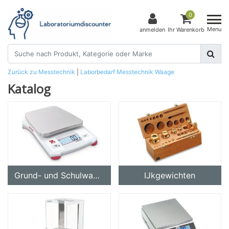
0
Menu
anmelden
Ihr Warenkorb
Zurück zu Messtechnik
|
Laborbedarf
Messtechnik
Waage
Katalog
Grund- und Schulwaagen
IJkgewichten