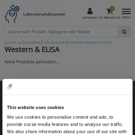
0
Menu
anmelden
Ihr Warenkorb
Zurück zu Biochemie
|
Life Science
Biochemie
Western & ELISA
Western & ELISA
Keine Produkte gefunden!...
Kundendienst
Mein Konto
This website uses cookies
5% off for your next order
Kontakt
We use cookies to personalise content and ads, to
provide social media features and to analyse our traffic.
Öffnungszeiten
Sign up for our newsletter to stay informed about
We also share information about your use of our site with