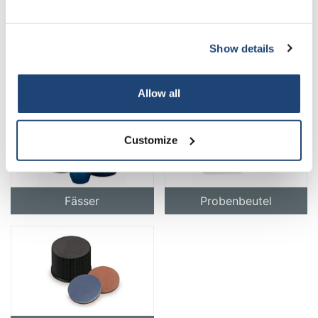
Show details
Spritzflaschen
UN-Flaschen
Allow all
Customize
Fässer
Probenbeutel