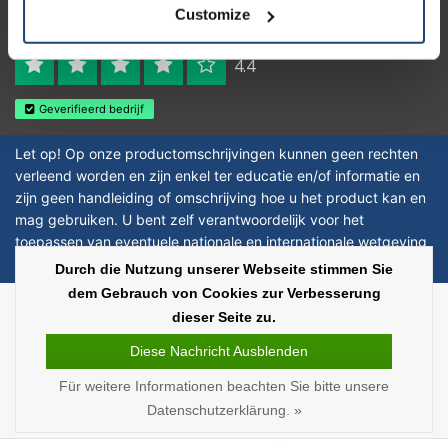
Logo eigendom van TrustPilot
Customize
Reviews 273 - Gut
4.4
Geverifieerd bedrijf
Let op! Op onze productomschrijvingen kunnen geen rechten
verleend worden en zijn enkel ter educatie en/of informatie en
zijn geen handleiding of omschrijving hoe u het product kan en
mag gebruiken. U bent zelf verantwoordelijk voor het
toepassen van eventuele nationale en internationale wetgeving
omtrent het gebruik van chemicaliën.
Durch die Nutzung unserer Webseite stimmen Sie
dem Gebrauch von Cookies zur Verbesserung
Copyright © 2026 - Laboratorium Discounter | Günstige laborprodukte - All
dieser Seite zu.
rights reserved - Theme by
InStijl Media
|
Alle Preise verstehen sich ohne
Steuern
Diese Nachricht Ausblenden
Für weitere Informationen beachten Sie bitte unsere
Datenschutzerklärung. »