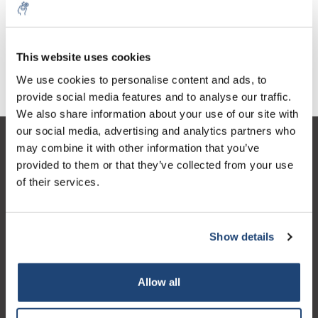
Schicken
* Produktsicherheitsdatenblätter für unsere
Eigenmarkenprodukte können von der Produktseite
This website uses cookies
heruntergeladen werden
We use cookies to personalise content and ads, to
provide social media features and to analyse our traffic.
We also share information about your use of our site with
our social media, advertising and analytics partners who
may combine it with other information that you’ve
Kundendienst
provided to them or that they’ve collected from your use
Mein Konto
of their services.
Kontakt
Öffnungszeiten
Show details
Allow all