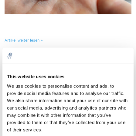
Artikel weiter lesen »
Das Leuchten entfesseln: Experimente mit
Strontiumaluminat
Geschrieben am
29 Juni 2023
Durch Laboratoriumdiscounter
This website uses cookies
5% off for your next order
0
We use cookies to personalise content and ads, to
provide social media features and to analyse our traffic.
Sign up for our newsletter to stay informed about
We also share information about your use of our site with
our new products, and receive a 10% discount on
our social media, advertising and analytics partners who
your next purchase for all chemical products from
may combine it with other information that you’ve
our own brand 😀
provided to them or that they’ve collected from your use
of their services.