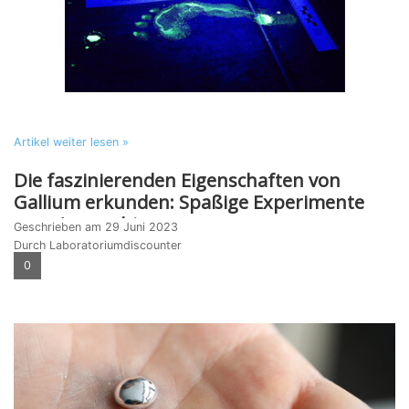
Artikel weiter lesen »
Die faszinierenden Eigenschaften von
Gallium erkunden: Spaßige Experimente
zum Ausprobieren
Geschrieben am
29 Juni 2023
Durch Laboratoriumdiscounter
0