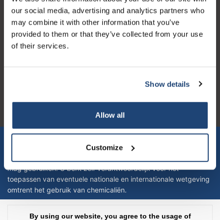
our social media, advertising and analytics partners who
may combine it with other information that you’ve
provided to them or that they’ve collected from your use
of their services.
Logo eigendom van TrustPilot
Reviews 273 - Good
Show details
4.4
Geverifieerd bedrijf
Allow all
Let op! Op onze productomschrijvingen kunnen geen rechten
verleend worden en zijn enkel ter educatie en/of informatie en
Customize
zijn geen handleiding of omschrijving hoe u het product kan en
mag gebruiken. U bent zelf verantwoordelijk voor het
toepassen van eventuele nationale en internationale wetgeving
omtrent het gebruik van chemicaliën.
Copyright © 2026 - Laboratorium DiscounterLaboratorium Discounter |
By using our website, you agree to the usage of
Affordable lab supplies - All rights reserved - Theme by
InStijl Media
|
All