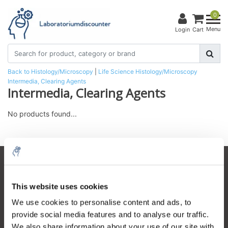
0
Menu
Login
Cart
Back to Histology/Microscopy
|
Life Science
Histology/Microscopy
Intermedia, Clearing Agents
Intermedia, Clearing Agents
No products found...
Customer service
This website uses cookies
My account
We use cookies to personalise content and ads, to
Contact details
provide social media features and to analyse our traffic.
Opening hours
We also share information about your use of our site with