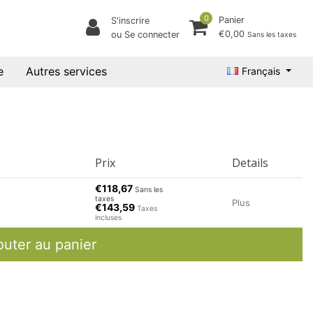
0
Panier
S'inscrire
€0,00
ou Se connecter
Sans les taxes
e
Autres services
Français
Prix
Details
€118,67
Sans les
taxes
Plus
€143,59
Taxes
incluses
outer au panier