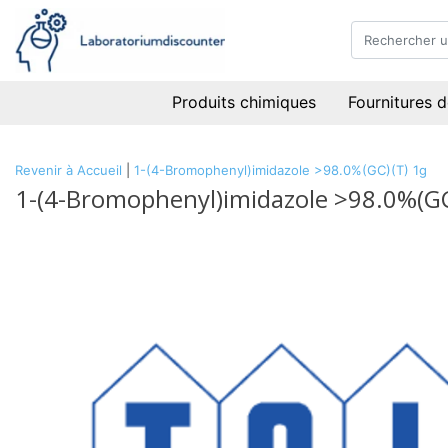
Produits chimiques
Fournitures d
Revenir à Accueil
|
1-(4-Bromophenyl)imidazole >98.0%(GC)(T) 1g
1-(4-Bromophenyl)imidazole >98.0%(GC