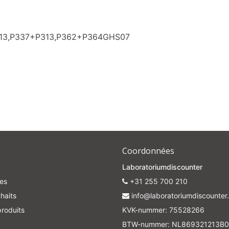
Subscrib
313,P337+P313,P362+P364GHS07
Your discount applies to orders above €50,00
Coordonnées
Laboratoriumdiscounter
es
+31 255 700 210
haits
info@laboratoriumdiscounter.
roduits
KVK-nummer: 75528266
BTW-nummer: NL869321213B0