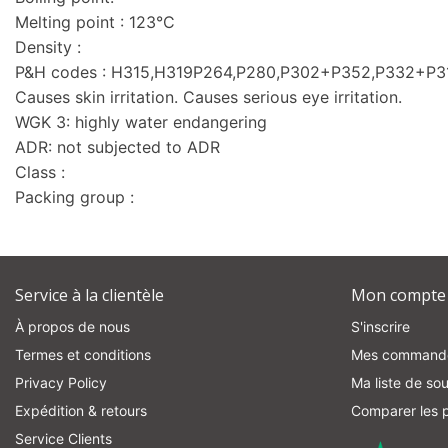
Melting point : 123°C
Density :
P&H codes : H315,H319P264,P280,P302+P352,P332+P
Causes skin irritation. Causes serious eye irritation.
WGK 3: highly water endangering
ADR: not subjected to ADR
Class :
Packing group :
Service à la clientèle
Mon compte
À propos de nous
S'inscrire
Termes et conditions
Mes command
Privacy Policy
Ma liste de sou
Expédition & retours
Comparer les p
Service Clients