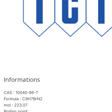
Informations
CAS : 10040-96-7
re
Formula : C9H7BrN2
mol : 223.07
Boiling point: