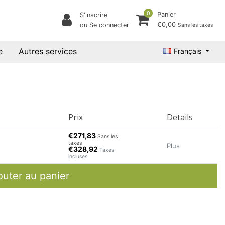
0
Panier
S'inscrire
€0,00
ou Se connecter
Sans les taxes
e
Autres services
Français
Prix
Details
€271,83
Sans les
taxes
Plus
€328,92
Taxes
incluses
outer au panier