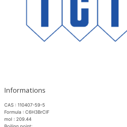
Informations
CAS : 110407-59-5
Formula : C6H3BrClF
mol : 209.44
Boiling point: