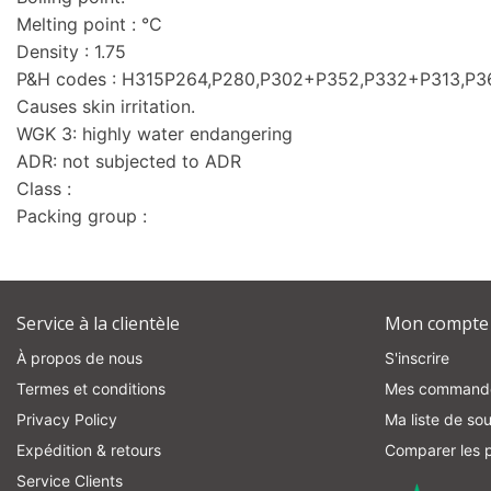
Melting point : °C
Density : 1.75
P&H codes : H315P264,P280,P302+P352,P332+P313,
Causes skin irritation.
WGK 3: highly water endangering
ADR: not subjected to ADR
Class :
Packing group :
Service à la clientèle
Mon compte
À propos de nous
S'inscrire
Termes et conditions
Mes command
Privacy Policy
Ma liste de sou
Expédition & retours
Comparer les p
Service Clients