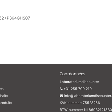
P362+P364GHS07
Coordonnées
Laboratoriumdiscounter
es
+31 255 700 210
haits
info@laboratoriumdiscounter.
roduits
KVK-nummer: 75528266
BTW-nummer: NL869321213B0