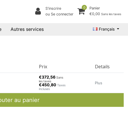
0
Panier
S'inscrire
€0,00
ou Se connecter
Sans les taxes
e
Autres services
Français
Prix
Details
€372,56
Sans
les taxes
Plus
€450,80
Taxes
incluses
outer au panier