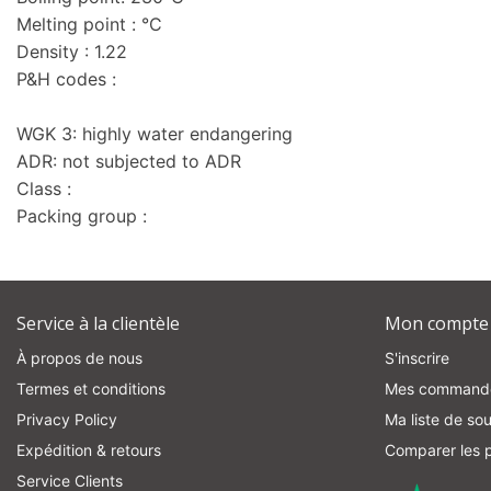
Melting point : °C
Density : 1.22
P&H codes :
WGK 3: highly water endangering
ADR: not subjected to ADR
Class :
Packing group :
Service à la clientèle
Mon compte
À propos de nous
S'inscrire
Termes et conditions
Mes command
Privacy Policy
Ma liste de sou
Expédition & retours
Comparer les p
Service Clients