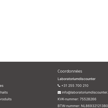
Subscrib
Your discount applies to orders above €50,00
Coordonnées
Laboratoriumdiscounter
es
+31 255 700 210
haits
info@laboratoriumdiscounter.
roduits
KVK-nummer: 75528266
BTW-nummer: NL869321213B0