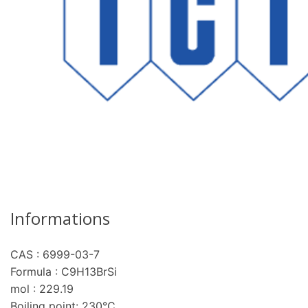
Informations
CAS : 6999-03-7
re
Formula : C9H13BrSi
mol : 229.19
Boiling point: 230°C