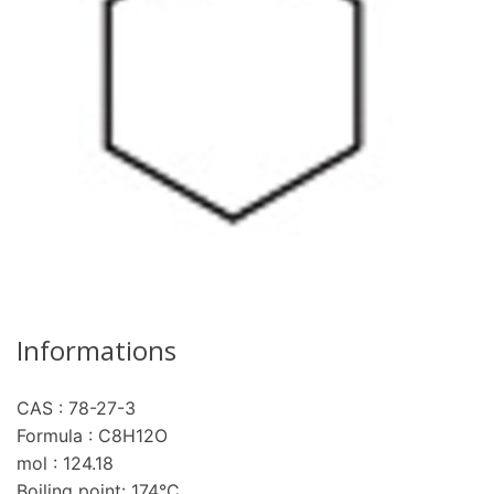
Informations
CAS : 78-27-3
Formula : C8H12O
mol : 124.18
Boiling point: 174°C