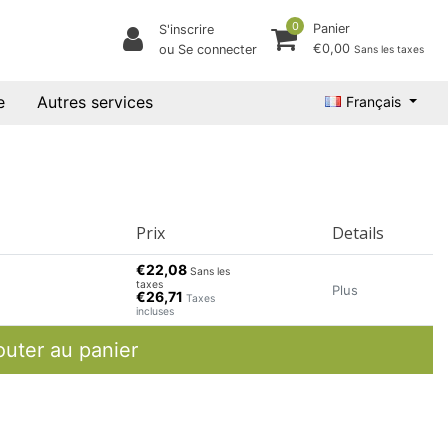
0
Panier
S'inscrire
€0,00
ou Se connecter
Sans les taxes
e
Autres services
Français
Prix
Details
€22,08
Sans les
taxes
Plus
€26,71
Taxes
incluses
outer au panier