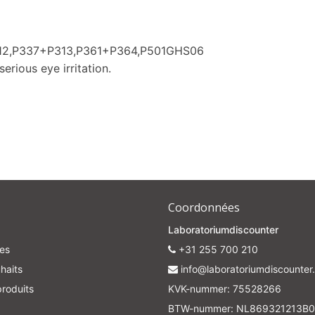
312,P337+P313,P361+P364,P501GHS06
erious eye irritation.
Coordonnées
Laboratoriumdiscounter
es
+31 255 700 210
haits
info@laboratoriumdiscounter.
roduits
KVK-nummer: 75528266
BTW-nummer: NL869321213B0