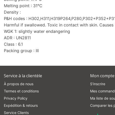
Melting point : 31°C
Density :
P&H codes : H302,H311,H319P264,P280,P302+P352+P
Harmful if swallowed. Toxic in contact with skin. Causes s
WGK 1: slightly water endangering
ADR : UN2811
Class : 6.1
Packing group : III
Service à la clientèle
Mon compte
À propos de nous
S'inscrire
Termes et conditions
Mes command
Privacy Policy
Ma liste de sou
Expédition & retours
Comparer les p
Service Clients