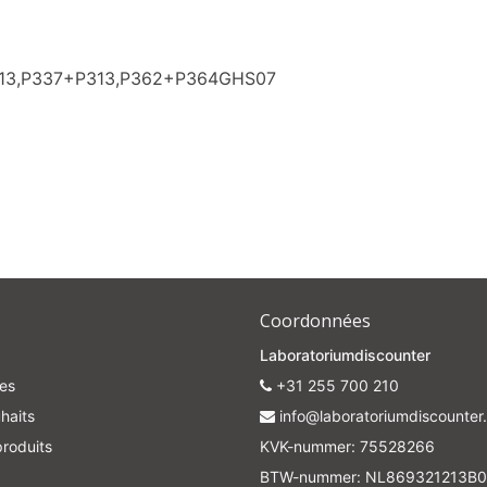
313,P337+P313,P362+P364GHS07
Coordonnées
Laboratoriumdiscounter
es
+31 255 700 210
haits
info@laboratoriumdiscounter.
roduits
KVK-nummer: 75528266
BTW-nummer: NL869321213B0