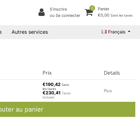
0
Panier
S'inscrire
€0,00
ou Se connecter
Sans les taxes
e
Autres services
Français
Prix
Details
€190,42
Sans
les taxes
Plus
€230,41
Taxes
incluses
outer au panier