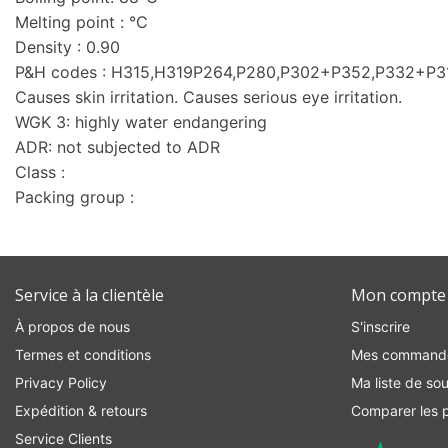
Melting point : °C
Density : 0.90
P&H codes : H315,H319P264,P280,P302+P352,P332+P
Causes skin irritation. Causes serious eye irritation.
WGK 3: highly water endangering
ADR: not subjected to ADR
Class :
Packing group :
Service à la clientèle
Mon compte
À propos de nous
S'inscrire
Termes et conditions
Mes command
Privacy Policy
Ma liste de sou
Expédition & retours
Comparer les p
Service Clients