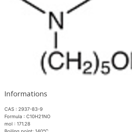
Informations
CAS : 2937-83-9
re
Formula : C10H21NO
mol : 171.28
Boiling point: 140°C