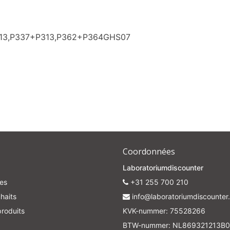
Subscrib
313,P337+P313,P362+P364GHS07
Your discount applies to orders above €50,00
Coordonnées
Laboratoriumdiscounter
es
+31 255 700 210
haits
info@laboratoriumdiscounter.
roduits
KVK-nummer: 75528266
BTW-nummer: NL869321213B0