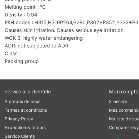
Melting point : °C
Density : 0.94
P&H codes : H315,H319P264,P280,P302+P352,P332+P
Causes skin irritation. Causes serious eye irritation.
WGK 3: highly water endangering
ADR: not subjected to ADR
Class :
Packing group :
Service à la clientèle
Mon compte
À propos de nous
S'inscrire
Termes et conditions
Mes command
Privacy Policy
Ma liste de sou
Expédition & retours
Comparer les p
Service Clients