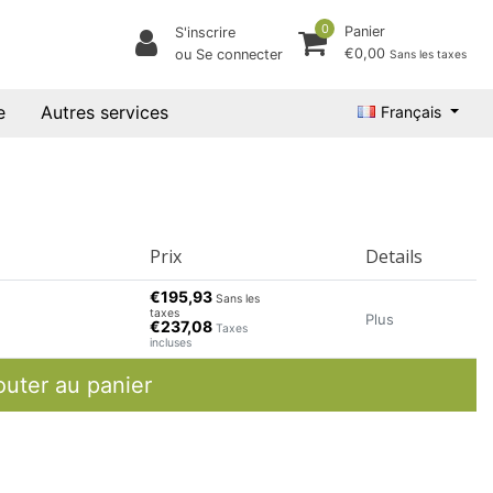
0
Panier
S'inscrire
€0,00
ou Se connecter
Sans les taxes
e
Autres services
Français
Prix
Details
€195,93
Sans les
taxes
Plus
€237,08
Taxes
incluses
outer au panier