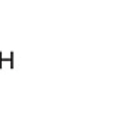
5% off for your next order
Sign up for our newsletter to stay informed about our new products, an
ceive a 10% discount on your next purchase for all chemical products f
our own brand 😀