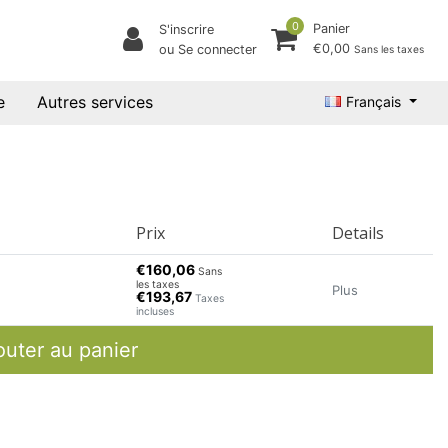
0
Panier
S'inscrire
€0,00
ou Se connecter
Sans les taxes
e
Autres services
Français
Prix
Details
€160,06
Sans
les taxes
Plus
€193,67
Taxes
incluses
outer au panier