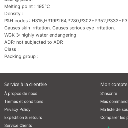
Melting point : 195°C
Density :
P&H codes : H315,H319P264,P280,P302+P352,P332+P
Causes skin irritation. Causes serious eye irritation.
WGK 3: highly water endangering
ADR: not subjected to ADR
Class :
Packing group :
Service à la clientèle
Mon compte
À propos de nous
S'inscrire
Termes et conditions
Mes command
Privacy Policy
Ma liste de sou
Expédition & retours
Comparer les p
Service Clients