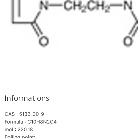
Informations
CAS : 5132-30-9
Formula : C10H8N2O4
mol : 220.18
Boiling point: