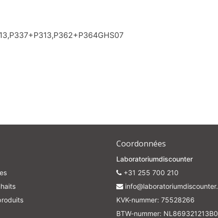
313,P337+P313,P362+P364GHS07
Coordonnées
Laboratoriumdiscounter
es
+31 255 700 210
haits
info@laboratoriumdiscounter.
roduits
KVK-nummer: 75528266
BTW-nummer: NL869321213B0