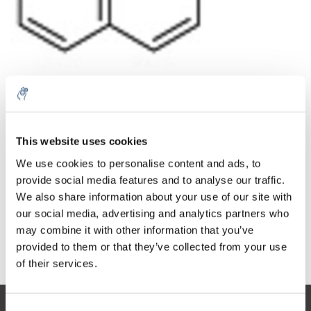
Quantité
Produit
Prix
Details
This website uses cookies
€2.181,53
Sans les taxes
Plus
1 pièce
We use cookies to personalise content and ads, to
€2.639,65
Taxes incluses
provide social media features and to analyse our traffic.
We also share information about your use of our site with
Ajouter au panier
our social media, advertising and analytics partners who
may combine it with other information that you’ve
provided to them or that they’ve collected from your use
Informations
of their services.