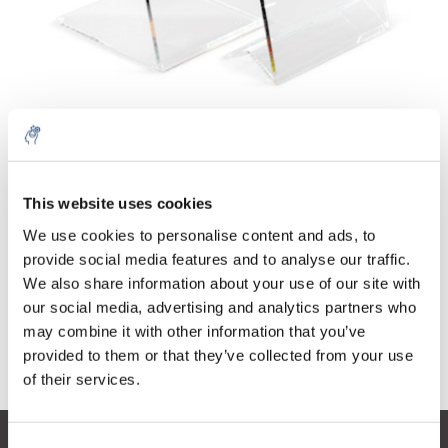
Quantité
Produit
Prix
Details
This website uses cookies
€4.440,35
Sans les taxes
Plus
1 pièce
We use cookies to personalise content and ads, to
€5.372,82
Taxes incluses
provide social media features and to analyse our traffic.
We also share information about your use of our site with
Ajouter au panier
our social media, advertising and analytics partners who
may combine it with other information that you’ve
provided to them or that they’ve collected from your use
Informations
of their services.