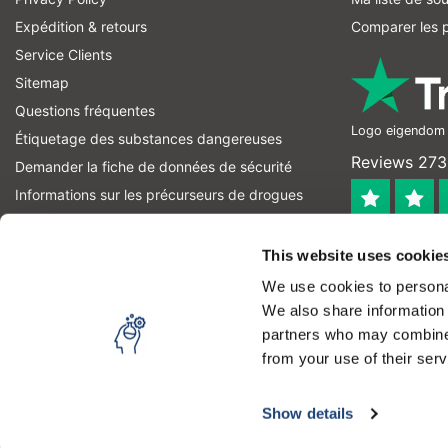
Expédition & retours
Comparer les p
Service Clients
Sitemap
Questions fréquentes
Logo eigendom v
Étiquetage des substances dangereuses
Reviews 273 
Demander la fiche de données de sécurité
Informations sur les précurseurs de drogues
informations sur les précurseurs d'explosifs
4.4
Fil RSS
This website uses cookie
Geverifieerd
We use cookies to personal
Let op! Op onze productomschrijvingen kunnen geen recht
We also share information 
product kan en mag gebruiken. U bent zelf verantwoordel
partners who may combine i
from your use of their serv
Copyright © 2026 - Laboratorium Discounter | Produits de laboratoire
En visitant notre site, vous acceptez l'utilisation des t
Media
|
Tous les prix sont hors taxes
Show details