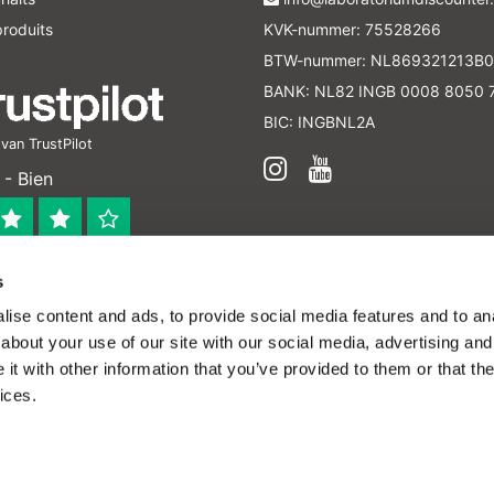
roduits
KVK-nummer: 75528266
BTW-nummer: NL869321213B0
BANK: NL82 INGB 0008 8050 
BIC: INGBNL2A
an TrustPilot
- Bien
s
 bedrijf
ise content and ads, to provide social media features and to anal
en verleend worden en zijn enkel ter educatie en/of inform
about your use of our site with our social media, advertising and
ijk voor het toepassen van eventuele nationale en interna
t with other information that you’ve provided to them or that the
ices.
 pas chers - All rights reserved - Theme by
InStijl
émoins (cookies). Ces derniers nous permettent de mieux comprendre