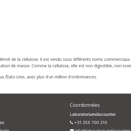
rivé de la cellulose. Il est vendu sous différents noms commerciaux e
tion de masse. Comme la cellulose, elle est non digestible, non toxi
x États-Unis, avec plus d'un million d'ordonnances.
Coordonnées
Laboratoriumdiscounter
es
+31 255 700 210
haits
info@laboratoriumdiscounter.