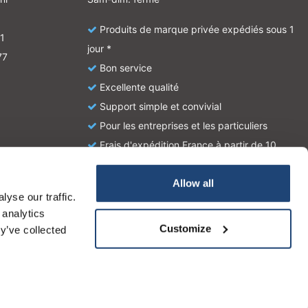
Produits de marque privée expédiés sous 1
1
jour *
77
Bon service
Excellente qualité
Support simple et convivial
Pour les entreprises et les particuliers
Frais d'expédition France à partir de 10
euros
Allow all
yse our traffic.
atie en zijn geen handleiding of omschrijving hoe u het
 analytics
tionale wetgeving omtrent het gebruik van chemicaliën.
Customize
y’ve collected
 la provenance de notre clientèle et son utilisation de notre site,