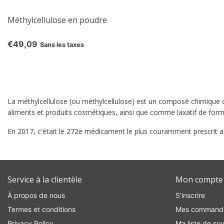
Méthylcellulose en poudre
€49,09
Sans les taxes
La méthylcellulose (ou méthylcellulose) est un composé chimique dé
aliments et produits cosmétiques, ainsi que comme laxatif de forma
En 2017, c'était le 272e médicament le plus couramment prescrit au
Service à la clientèle
Mon compte
À propos de nous
S'inscrire
Termes et conditions
Mes command
Privacy Policy
Ma liste de sou