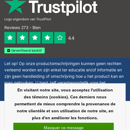
Logo eigendom van TrustPilot
Reviews 273 - Bien
4.4
Geverifieerd bedrijf
Let op! Op onze productomschrijvingen kunnen geen rechten
verleend worden en zijn enkel ter educatie en/of informatie en
zijn geen handleiding of omschrijving hoe u het product kan en
mag gebruiken. U bent zelf verantwoordelijk voor het
toepassen van eventuele nationale en internationale wetgeving
En visitant notre site, vous acceptez l'utilisation
omtrent het gebruik van chemicaliën.
des témoins (cookies). Ces derniers nous
permettent de mieux comprendre la provenance de
Copyright © 2026 - Laboratorium Discounter | Produits de laboratoire pas
notre clientèle et son utilisation de notre site, en
chers - All rights reserved - Theme by
InStijl Media
|
Tous les prix sont hors
plus d'en améliorer les fonctions.
taxes
Masquer ce message