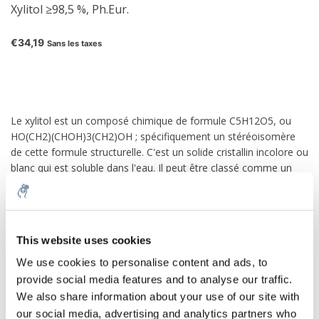
Xylitol ≥98,5 %, Ph.Eur.
€34,19
Sans les taxes
Le xylitol est un composé chimique de formule C5H12O5, ou
HO(CH2)(CHOH)3(CH2)OH ; spécifiquement un stéréoisomère
de cette formule structurelle. C'est un solide cristallin incolore ou
blanc qui est soluble dans l'eau. Il peut être classé comme un
polyalcool et un alcool de sucre, en particulier un alditol. Le nom
est dérivé du grec ancien : ξύλον, xyl [on], "bois", avec le suffixe
-itol utilisé pour désigner les alcools de sucre.
This website uses cookies
Le xylitol est utilisé comme additif alimentaire et substitut du
sucre. Le numéro de code de l'Union européenne est E967.
We use cookies to personalise content and ads, to
Remplacer le sucre par du xylitol dans les aliments peut
provide social media features and to analyse our traffic.
favoriser une meilleure santé dentaire, mais rien ne prouve que
We also share information about your use of our site with
le xylitol lui-même prévienne les caries.
our social media, advertising and analytics partners who