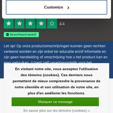
Customize
Logo eigendom van TrustPilot
Reviews 273 - Bien
4.4
Geverifieerd bedrijf
Let op! Op onze productomschrijvingen kunnen geen rechten
verleend worden en zijn enkel ter educatie en/of informatie en
zijn geen handleiding of omschrijving hoe u het product kan en
mag gebruiken. U bent zelf verantwoordelijk voor het
toepassen van eventuele nationale en internationale wetgeving
En visitant notre site, vous acceptez l'utilisation
omtrent het gebruik van chemicaliën.
des témoins (cookies). Ces derniers nous
permettent de mieux comprendre la provenance de
Copyright © 2026 - Laboratorium Discounter | Produits de laboratoire pas
notre clientèle et son utilisation de notre site, en
chers - All rights reserved - Theme by
InStijl Media
|
Tous les prix sont hors
plus d'en améliorer les fonctions.
taxes
Masquer ce message
En savoir plus sur les témoins (cookies) »