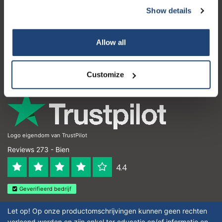
Show details
Service à la clientèle
Mon compte
Allow all
Coordonnées
Horaires d'ouvertures
Customize
Logo eigendom van TrustPilot
Reviews 273 - Bien
4.4
Geverifieerd bedrijf
Let op! Op onze productomschrijvingen kunnen geen rechten
verleend worden en zijn enkel ter educatie en/of informatie en