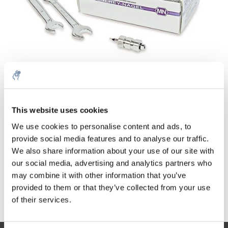
Quantité
Produit
Prix
Details
€185,03
This website uses cookies
Sans les
taxes
Plus
1 Ensemble
We use cookies to personalise content and ads, to
€223,89
Taxes
provide social media features and to analyse our traffic.
incluses
We also share information about your use of our site with
Ajouter au panier
our social media, advertising and analytics partners who
may combine it with other information that you’ve
provided to them or that they’ve collected from your use
Informations
of their services.