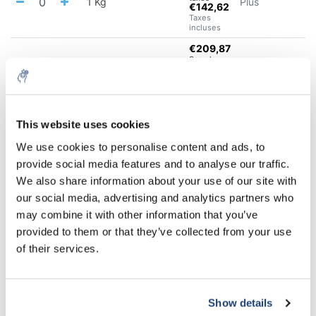
1 Kg
Plus
€142,62
Taxes
incluses
€209,87
Sans les
taxes
2.5 Kg
Plus
€253,94
Taxes
incluses
€353,89
This website uses cookies
Sans les
taxes
5 Kg
Plus
We use cookies to personalise content and ads, to
€428,21
Taxes
provide social media features and to analyse our traffic.
incluses
We also share information about your use of our site with
€627,06
our social media, advertising and analytics partners who
Sans les
taxes
may combine it with other information that you’ve
10 Kg
Plus
€758,74
provided to them or that they’ve collected from your use
Taxes
incluses
of their services.
Tous dans le panier
Informations
Show details