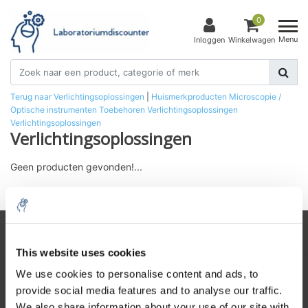
0
Menu
Inloggen
Winkelwagen
Terug naar Verlichtingsoplossingen
|
Huismerkproducten
Microscopie /
Optische instrumenten
Toebehoren
Verlichtingsoplossingen
Verlichtingsoplossingen
Verlichtingsoplossingen
Geen producten gevonden!...
Klantenservice
This website uses cookies
Mijn account
We use cookies to personalise content and ads, to
provide social media features and to analyse our traffic.
Contactgegevens
We also share information about your use of our site with