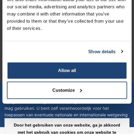
Openingstijden
our social media, advertising and analytics partners who
may combine it with other information that you’ve
provided to them or that they’ve collected from your use
of their services.
Logo eigendom van TrustPilot
Reviews 273 - Goed
Show details
4.4
Allow all
Geverifieerd bedrijf
Let op! Op onze productomschrijvingen kunnen geen rechten
Customize
verleend worden en zijn enkel ter educatie en/of informatie en
zijn geen handleiding of omschrijving hoe u het product kan en
mag gebruiken. U bent zelf verantwoordelijk voor het
toepassen van eventuele nationale en internationale wetgeving
omtrent het gebruik van chemicaliën.
Door het gebruiken van onze website, ga je akkoord
met het gebruik van cookies om onze website te