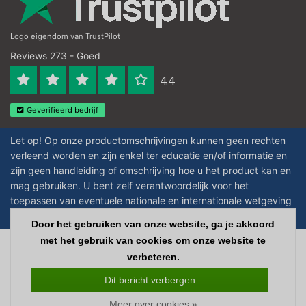
Logo eigendom van TrustPilot
Reviews 273 - Goed
4.4
Geverifieerd bedrijf
Let op! Op onze productomschrijvingen kunnen geen rechten
verleend worden en zijn enkel ter educatie en/of informatie en
zijn geen handleiding of omschrijving hoe u het product kan en
mag gebruiken. U bent zelf verantwoordelijk voor het
toepassen van eventuele nationale en internationale wetgeving
omtrent het gebruik van chemicaliën.
Door het gebruiken van onze website, ga je akkoord
met het gebruik van cookies om onze website te
Copyright © 2026 - Laboratorium Discounter - All rights reserved - Theme by
verbeteren.
InStijl Media
|
Alle bedragen zijn exclusief BTW
Dit bericht verbergen
Meer over cookies »