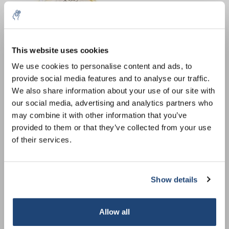
10% discount on your next
order
This website uses cookies
We use cookies to personalise content and ads, to
provide social media features and to analyse our traffic.
Sign up for our newsletter to stay
Spuitfilters Minisart High
Spuitfilters
We also share information about your use of our site with
informed about our new products, and
Flow Niet steriel
Geregenereerde cellulose
our social media, advertising and analytics partners who
receive a 10% discount on your next
(RC)
€1.119,20
€273,16
Excl. btw
Excl. btw
may combine it with other information that you’ve
purchase for all chemical products from
provided to them or that they’ve collected from your use
our own brand 😀
of their services.
Show details
Subscribe
Allow all
Your discount is valid with a minimum order value of