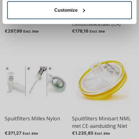
€50.00
Customize
Spuitfilters PTFE
Spuitfilters
Celluloseacetaat (CA)
€297,99
€178,16
Excl. btw
Excl. btw
Spuitfilters Millex Nylon
Spuitfilters Minisart NML
met CE-aanduiding Niet
steriel
€371,27
€1.235,85
Excl. btw
Excl. btw