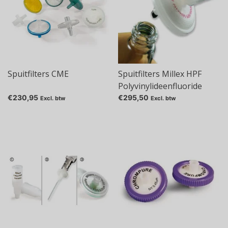
Spuitfilters CME
Spuitfilters Millex HPF
Polyvinylideenfluoride
(PVDF)
€230,95
€295,50
Excl. btw
Excl. btw