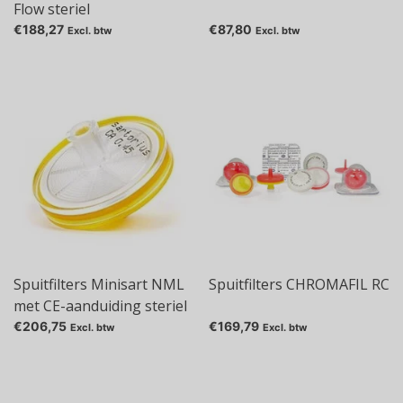
Flow steriel
(gammagesteriliseerd)
€188,27
€87,80
Excl. btw
Excl. btw
Spuitfilters Minisart NML
Spuitfilters CHROMAFIL RC
met CE-aanduiding steriel
(gammagesteriliseerd)
€206,75
€169,79
Excl. btw
Excl. btw