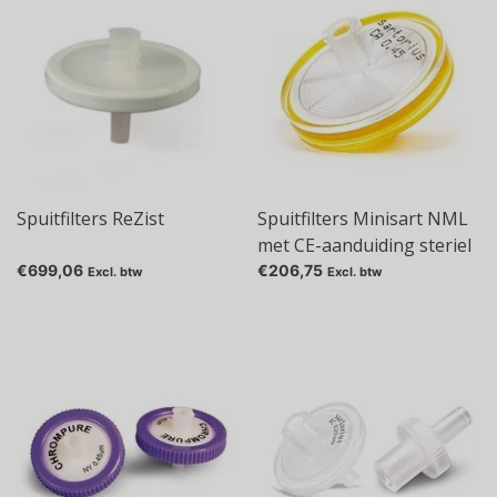
Spuitfilters ReZist
Spuitfilters Minisart NML
met CE-aanduiding steriel
(EtO-gesteriliseerd)
€699,06
€206,75
Excl. btw
Excl. btw